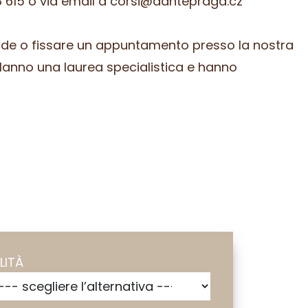
 615 o via email a corsi@dantepraga.cz
ande o fissare un appuntamento presso la nostra
Hanno una laurea specialistica e hanno
LITÀ