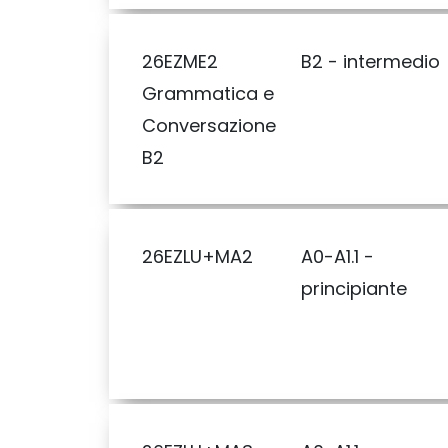
26EZME2
B2 - intermedio
Grammatica e
Conversazione
B2
26EZLU+MA2
A0-A1.1 -
principiante