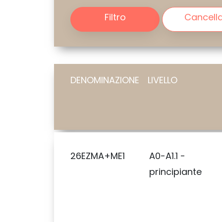
Filtro
Cancell
DENOMINAZIONE
LIVELLO
26EZMA+ME1
A0-A1.1 -
principiante