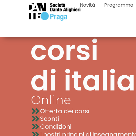
Novità
Programma
corsi
di itali
Online
Offerta dei corsi
Sconti
Condizioni
I nostri principi di insegnament