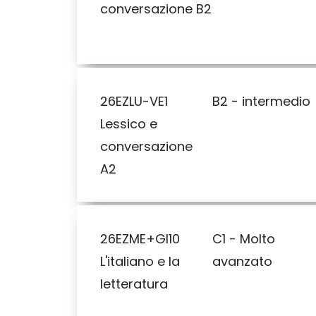
conversazione B2
26EZLU-VE1
B2 - intermedio
Lessico e
conversazione
A2
26EZME+GI10
C1 - Molto
L'italiano e la
avanzato
letteratura