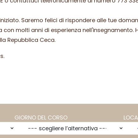
E o contattaci telefonicamente al numero 773 338
niziato.
Saremo felici di rispondere alle tue dom
a con molti anni di esperienza nell'insegnamento.
ella Repubblica Ceca.
s.
GIORNO DEL CORSO
LOCA