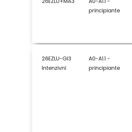
26EZLU+MA3
A0-A1.1 -
principiante
26EZLU-GI3
A0-A1.1 -
Intenzivní
principiante