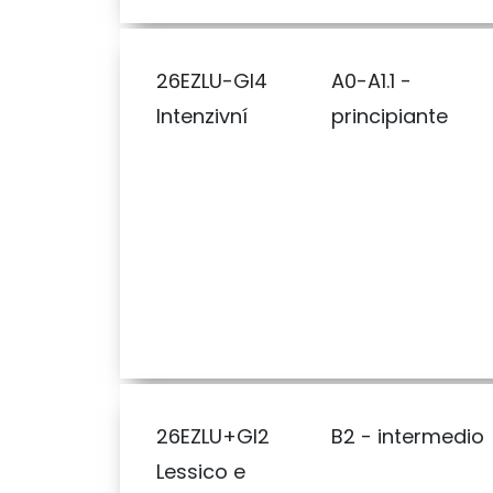
26EZLU-GI4
A0-A1.1 -
Intenzivní
principiante
26EZLU+GI2
B2 - intermedio
Lessico e