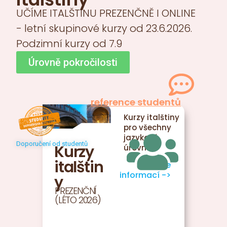
UČÍME ITALŠTINU PREZENČNĚ I ONLINE
- letní skupinové kurzy od 23.6.2026.
Podzimní kurzy od 7.9
Úrovně pokročilosti
reference studentů
Kurzy italštiny
pro všechny
jazykové
Doporučení od studentů
Kurzy
úrovně
italštin
více
informací ->
y
PREZENČNÍ
(LÉTO 2026)