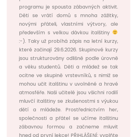
programu je spousta zábavných aktivit.
Děti se vrátí domů s mnoha zážitky,
novými přáteli, vlastními výtvory, ale
především s velkou dávkou italštiny
:-). Taky už probíhá zápis na letní kurzy,
které začinají 29.6.2026. Skupinové kurzy
jsou strukturovány odlišně podle úrovně
a věku studentů. Děti a mládež se tak
ocitne ve skupině vrstevníků, s nimiž se
mohou učit italštinu v uvolněné a hravé
atmosféře. Naši učitelé jsou všichni rodilí
mluvčí italštiny se zkušenostmi s výukou
dětí a mládeže. Prostřednictvím her,
společnosti a přátel se učíme italštinu
zábavnou formou a začneme mluvit
hned od první lekce! PŘIHLÁŠENÍ: vyplňte