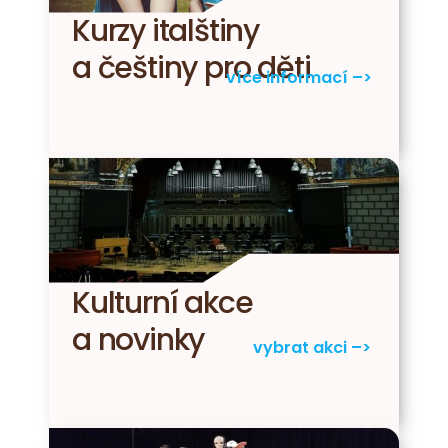
Kurzy italštiny
a češtiny pro děti
více informací –>
Kulturní akce
a novinky
vybrat akci –>