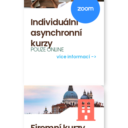
Individuální
asynchronní
kurzy
POUZE ONLINE
více informací ->
Firemní kurzy