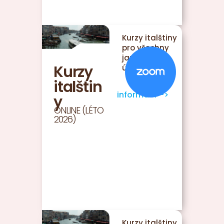
Kurzy italštiny
pro všechny
jazykové
Kurzy
úrovně
italštin
více
informací –>
y
ONLINE (LÉTO
2026)
Kurzy italštiny