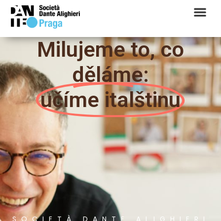
Milujeme to, co
děláme:
učíme italštinu
SOCIETÀ DANTE ALIGHIERI