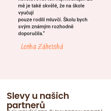
mě je také skvělé, že na škole
vyučují
pouze rodilí mluvčí. Školu bych
svým známým rozhodně
doporučila.“
Aleš
Lenka Záhejská
mak
Slevy u našich
partnerů