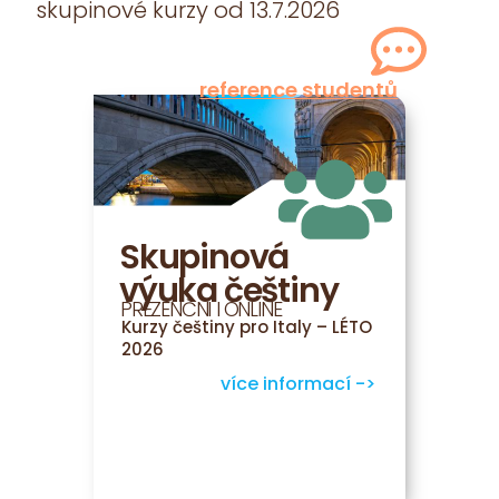
skupinové kurzy od 13.7.2026
reference studentů
Skupinová
výuka češtiny
PREZENČNÍ I ONLINE
Kurzy češtiny pro Italy – LÉTO
2026
více informací ->