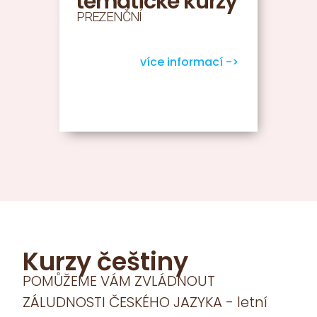
tématické kurzy
PREZENČNÍ
více informací ->
Kurzy češtiny
POMŮŽEME VÁM ZVLÁDNOUT
ZÁLUDNOSTI ČESKÉHO JAZYKA - letní