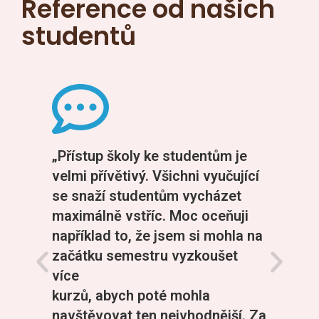
Reference od našich
studentů
„Přístup školy ke studentům je
„Přát
velmi přívětivý. Všichni vyučující
Velmi
se snaží studentům vycházet
učebn
maximálně vstříc. Moc oceňuji
například to, že jsem si mohla na
začátku semestru vyzkoušet
více
kurzů, abych poté mohla
navštěvovat ten nejvhodnější. Za