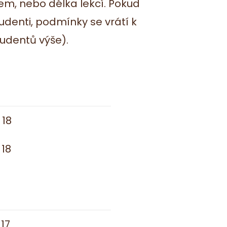
em, nebo délka lekcí. Pokud
udenti, podmínky se vrátí k
udentů výše).
 18
 18
 17