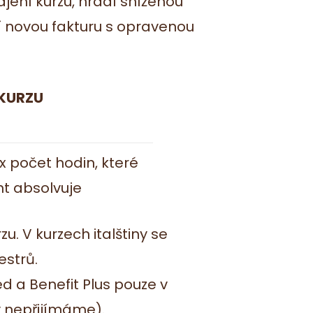
hájení kurzu, hradí sníženou
ží novou fakturu s opravenou
KURZU
x počet hodin, které
t absolvuje
u. V kurzech italštiny se
estrů.
d a Benefit Plus pouze v
y nepřijímáme).