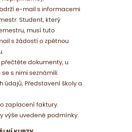
 obdrží e-mail s informacemi
mestr. Student, který
emestru, musí tuto
il s žádostí o zpětnou
.
ě přečtěte dokumenty, u
 se s nimi seznámili:
 údajů, Představení školy a
po zaplacení faktury.
ny výše uvedené podmínky.
UÁLNÍ KURZY