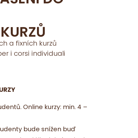
 KURZŮ
ch a fixních kurzů
r i corsi individuali
URZY
udentů. Online kurzy: min. 4 –
 studenty bude snížen buď