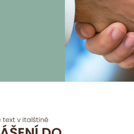
text v italštině
ÁŠENÍ DO