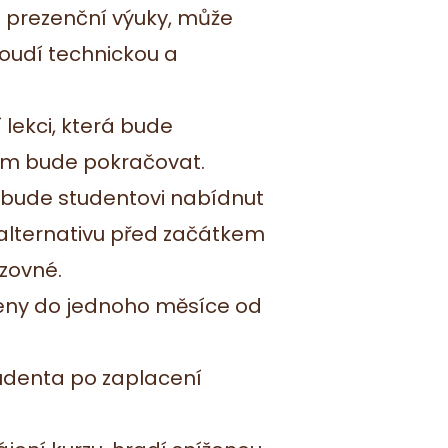
t prezenční výuky, může
soudí technickou a
lekci, která bude
ěm bude pokračovat.
, bude studentovi nabídnut
o alternativu před začátkem
zovné.
eny do jednoho měsíce od
tudenta po zaplacení