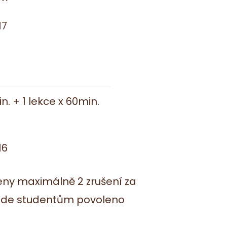
17
in. + 1 lekce x 60min.
16
leny maximálně 2 zrušení za
bude studentům povoleno