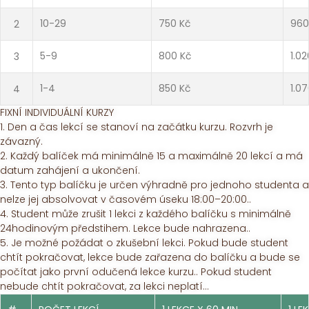
2
10-29
750 Kč
960
3
5-9
800 Kč
1.02
4
1-4
850 Kč
1.0
FIXNÍ INDIVIDUÁLNÍ KURZY
1. Den a čas lekcí se stanoví na začátku kurzu. Rozvrh je
závazný.
2. Každý balíček má minimálně 15 a maximálně 20 lekcí a má
datum zahájení a ukončení.
3. Tento typ balíčku je určen výhradně pro jednoho studenta a
nelze jej absolvovat v časovém úseku 18:00–20:00..
4. Student může zrušit 1 lekci z každého balíčku s minimálně
24hodinovým předstihem. Lekce bude nahrazena..
5. Je možné požádat o zkušební lekci. Pokud bude student
chtít pokračovat, lekce bude zařazena do balíčku a bude se
počítat jako první odučená lekce kurzu.. Pokud student
nebude chtít pokračovat, za lekci neplatí...