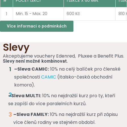
#
POČET LEKCÍ
1 LEKCE X 60 MIN.
1 LE
1
Min. 15 - Max. 20
600 Kč
810 
Více informaci o podminkách
Slevy
Akceptujeme vouchery Edenred, Pluxee a Benefit Plus.
Slevy není možné kombinovat.
1
–Sleva CAMIC:
10% na celý balíček pro členské
společnosti
CAMIC
(Italsko-česká obchodní
komora).
2
–Sleva MULTI:
10% na nejdražší kurz pro ty, kteří
se zapíší do více paralelních kurzů.
3
–Sleva FAMILY:
10% na nejdražší kurz při zápisu
více členů rodiny ve stejném období.