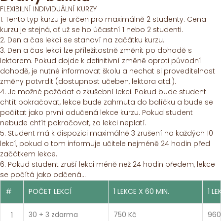
FLEXIBILNÍ INDIVIDUÁLNÍ KURZY
1. Tento typ kurzu je určen pro maximálně 2 studenty. Cena
kurzu je stejná, ať už se ho účastní 1 nebo 2 studenti.
2. Den a čas lekcí se stanoví na začátku kurzu.
3. Den a čas lekcí lze příležitostně změnit po dohodě s
lektorem. Pokud dojde k definitivní změně oproti původní
dohodě, je nutné informovat školu a nechat si proveditelnost
změny potvrdit (dostupnost učeben, lektora atd.).
4. Je možné požádat o zkušební lekci. Pokud bude student
chtít pokračovat, lekce bude zahrnuta do balíčku a bude se
počítat jako první odučená lekce kurzu. Pokud student
nebude chtít pokračovat, za lekci neplatí.
5. Student má k dispozici maximálně 3 zrušení na každých 10
lekcí, pokud o tom informuje učitele nejméně 24 hodin před
začátkem lekce.
6. Pokud student zruší lekci méně než 24 hodin předem, lekce
se počítá jako odčená...
#
POČET LEKCÍ
1 LEKCE X 60 MIN.
1 LE
1
30 + 3 zdarma
750 Kč
960