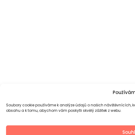
Používám
Soubory cookie používáme k analýze údajů o našich návštěvnících, k
obsahu a k tomu, abychom vám poskytli skvělý zážitek z webu.
Souh