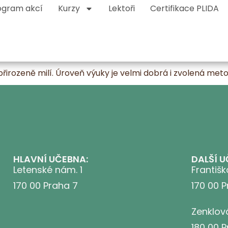
ogram akcí
Kurzy
Lektoři
Certifikace PLIDA
přirozeně milí. Úroveň výuky je velmi dobrá i zvolená met
HLAVNÍ UČEBNA:
DALŠÍ U
Letenské nám. 1
Františk
170 00 Praha 7
170 00 
Zenklov
180 00 