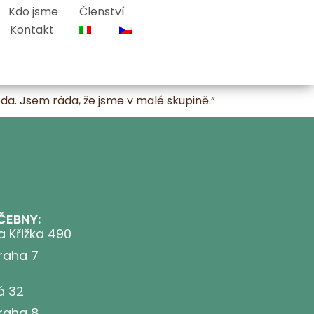
Kdo jsme
Členství
Kontakt
oda. Jsem ráda, že jsme v malé skupině.“
ČEBNY:
a Křižka 490
Praha 7
á 32
Praha 8